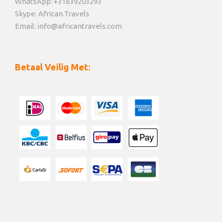
WhatsApp: +31639203293
Skype: African.Travels
Email: info@africantravels.com
Betaal Veilig Met: