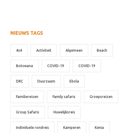
NIEUWS TAGS
4x4
Activiteit
Algemeen
Beach
Botswana
COVID-19
COVID-19
DRC
Duurzaam
Ebola
Familiereizen
Family safaris
Groepsreizen
Group Safaris
Huwelijksreis
Individuele rondreis
Kamperen
Kenia