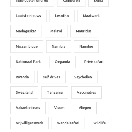
Individuele rondreis
Kamperen
Kenia
Laatste nieuws
Lesotho
Maatwerk
Madagaskar
Malawi
Mauritius
Mozambique
Namibia
Namibië
Nationaal Park
Oeganda
Privé safari
Rwanda
self drives
Seychellen
Swaziland
Tanzania
Vaccinaties
Vakantiebeurs
Visum
Vliegen
Vrijwilligerswerk
Wandelsafari
Wildlife