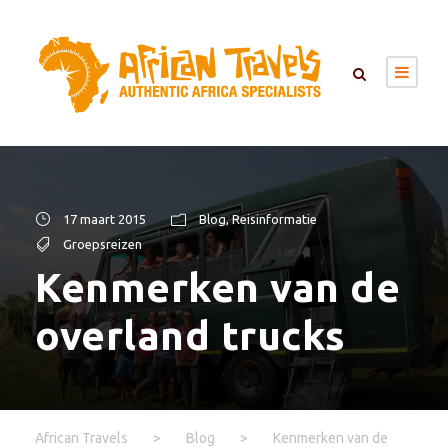
17 maart 2015
Blog
,
Reisinformatie
Groepsreizen
Kenmerken van de
overland trucks
African Travels
>
Blog
>
Kenmerken van de