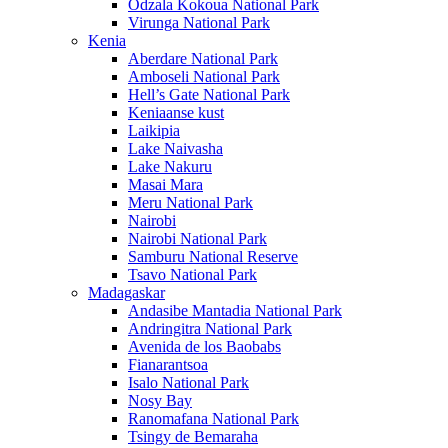
Odzala Kokoua National Park
Virunga National Park
Kenia
Aberdare National Park
Amboseli National Park
Hell’s Gate National Park
Keniaanse kust
Laikipia
Lake Naivasha
Lake Nakuru
Masai Mara
Meru National Park
Nairobi
Nairobi National Park
Samburu National Reserve
Tsavo National Park
Madagaskar
Andasibe Mantadia National Park
Andringitra National Park
Avenida de los Baobabs
Fianarantsoa
Isalo National Park
Nosy Bay
Ranomafana National Park
Tsingy de Bemaraha