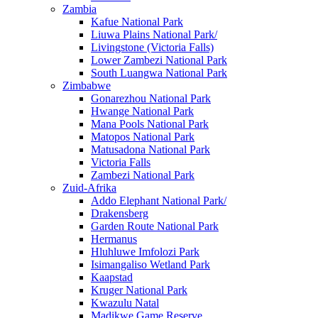
Zambia
Kafue National Park
Liuwa Plains National Park/
Livingstone (Victoria Falls)
Lower Zambezi National Park
South Luangwa National Park
Zimbabwe
Gonarezhou National Park
Hwange National Park
Mana Pools National Park
Matopos National Park
Matusadona National Park
Victoria Falls
Zambezi National Park
Zuid-Afrika
Addo Elephant National Park/
Drakensberg
Garden Route National Park
Hermanus
Hluhluwe Imfolozi Park
Isimangaliso Wetland Park
Kaapstad
Kruger National Park
Kwazulu Natal
Madikwe Game Reserve