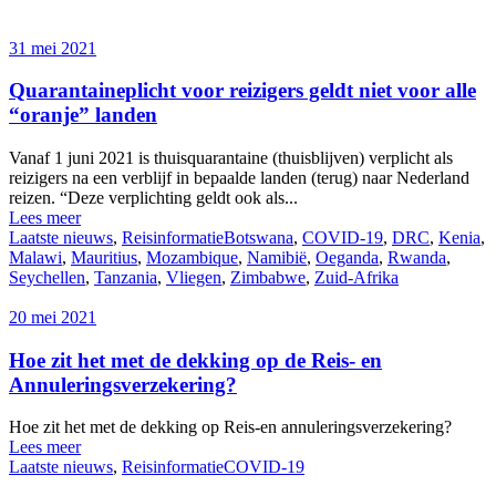
31 mei 2021
Quarantaineplicht voor reizigers geldt niet voor alle
“oranje” landen
Vanaf 1 juni 2021 is thuisquarantaine (thuisblijven) verplicht als
reizigers na een verblijf in bepaalde landen (terug) naar Nederland
reizen. “Deze verplichting geldt ook als...
Lees meer
Laatste nieuws
,
Reisinformatie
Botswana
,
COVID-19
,
DRC
,
Kenia
,
Malawi
,
Mauritius
,
Mozambique
,
Namibië
,
Oeganda
,
Rwanda
,
Seychellen
,
Tanzania
,
Vliegen
,
Zimbabwe
,
Zuid-Afrika
20 mei 2021
Hoe zit het met de dekking op de Reis- en
Annuleringsverzekering?
Hoe zit het met de dekking op Reis-en annuleringsverzekering?
Lees meer
Laatste nieuws
,
Reisinformatie
COVID-19