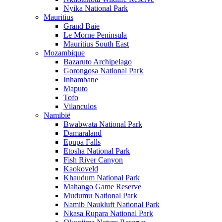
Nyika National Park
Mauritius
Grand Baie
Le Morne Peninsula
Mauritius South East
Mozambique
Bazaruto Archipelago
Gorongosa National Park
Inhambane
Maputo
Tofo
Vilanculos
Namibië
Bwabwata National Park
Damaraland
Epupa Falls
Etosha National Park
Fish River Canyon
Kaokoveld
Khaudum National Park
Mahango Game Reserve
Mudumu National Park
Namib Naukluft National Park
Nkasa Rupara National Park