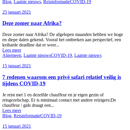
Blog
,
Laatste nieuws
,
Reisinformatie
COVID-19
25 januari 2021
Deze zomer naar Afrika?
Deze zomer naar Afrika? De afgelopen maanden hebben we hoge
en diepe dalen gekend. Vooral het ontbreken aan perspectief, een
keiharde deadline dat er weer...
Lees meer
Algemeen
,
Laatste nieuws
COVID-19
,
Laatste nieuws
15 januari 2021
7 redenen waarom een privé safari relatief veilig is
tijdens COVID-19
Je reist met 1 en dezelfde chauffeur en je eigen gezin of
reisgezelschap. Er is minimaal contact met andere reizigers;De
chauffeur / gids draagt ​​een...
Lees meer
Blog
,
Reisinformatie
COVID-19
15 januari 2021