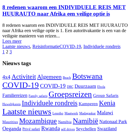
8 redenen waarom een INDIVIDUELE REIS MET
HUURAUTO naar Afrika een veilige optie is
8 redenen waarom een INDIVIDUELE REIS MET HUURAUTO
naar Afrika een veilige optie is 1. Een autoritvakantie is een van de
veiligste manieren van reizen...
Lees meer
Laatste nieuws
,
Reisinformatie
COVID-19
,
Individuele rondreis
1
2
3
Nieuws tags
Botswana
Activiteit
Algemeen
4x4
Beach
COVID-19
COVID-19
Duurzaam
DRC
Ebola
Groepsreizen
Familiereizen
Group Safaris
Family safaris
Individuele rondreis
Kenia
Kamperen
Huwelijksreis
Laatste nieuws
Malawi
Lesotho
Maatwerk
Madagaskar
Namibië
Mozambique
Nationaal Park
Mauritius
Namibia
Rwanda
Oeganda
Swaziland
Seychellen
Privé safari
self drives