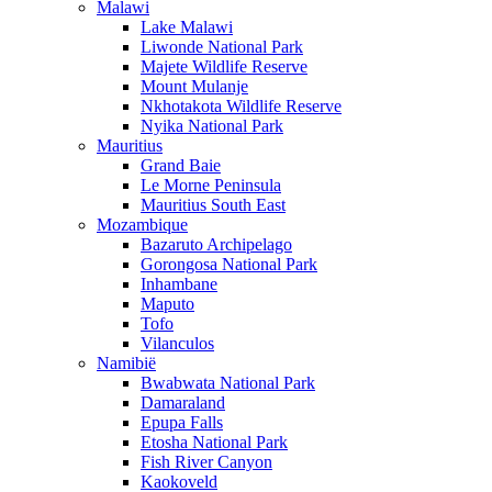
Malawi
Lake Malawi
Liwonde National Park
Majete Wildlife Reserve
Mount Mulanje
Nkhotakota Wildlife Reserve
Nyika National Park
Mauritius
Grand Baie
Le Morne Peninsula
Mauritius South East
Mozambique
Bazaruto Archipelago
Gorongosa National Park
Inhambane
Maputo
Tofo
Vilanculos
Namibië
Bwabwata National Park
Damaraland
Epupa Falls
Etosha National Park
Fish River Canyon
Kaokoveld