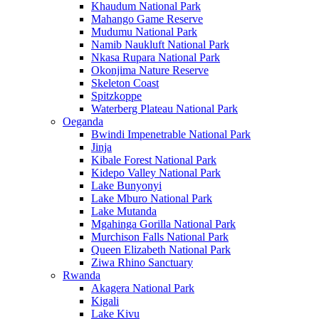
Khaudum National Park
Mahango Game Reserve
Mudumu National Park
Namib Naukluft National Park
Nkasa Rupara National Park
Okonjima Nature Reserve
Skeleton Coast
Spitzkoppe
Waterberg Plateau National Park
Oeganda
Bwindi Impenetrable National Park
Jinja
Kibale Forest National Park
Kidepo Valley National Park
Lake Bunyonyi
Lake Mburo National Park
Lake Mutanda
Mgahinga Gorilla National Park
Murchison Falls National Park
Queen Elizabeth National Park
Ziwa Rhino Sanctuary
Rwanda
Akagera National Park
Kigali
Lake Kivu