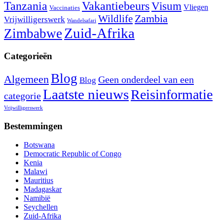
Tanzania
Vakantiebeurs
Visum
Vliegen
Vaccinaties
Wildlife
Zambia
Vrijwilligerswerk
Wandelsafari
Zuid-Afrika
Zimbabwe
Categorieën
Blog
Algemeen
Geen onderdeel van een
Blog
Laatste nieuws
Reisinformatie
categorie
Vrijwilligerswerk
Bestemmingen
Botswana
Democratic Republic of Congo
Kenia
Malawi
Mauritius
Madagaskar
Namibië
Seychellen
Zuid-Afrika