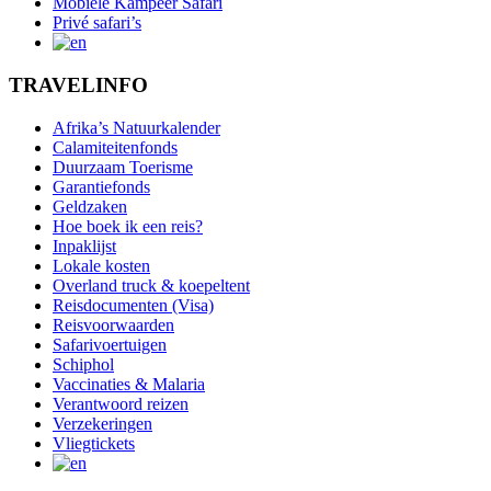
Mobiele Kampeer Safari
Privé safari’s
TRAVELINFO
Afrika’s Natuurkalender
Calamiteitenfonds
Duurzaam Toerisme
Garantiefonds
Geldzaken
Hoe boek ik een reis?
Inpaklijst
Lokale kosten
Overland truck & koepeltent
Reisdocumenten (Visa)
Reisvoorwaarden
Safarivoertuigen
Schiphol
Vaccinaties & Malaria
Verantwoord reizen
Verzekeringen
Vliegtickets