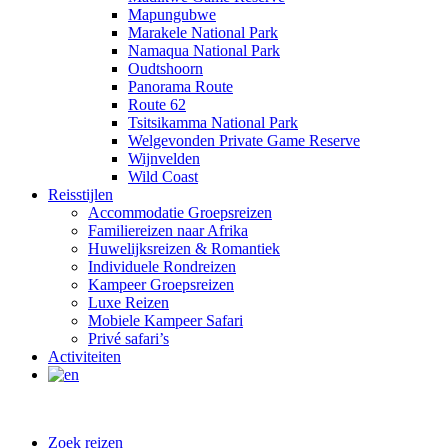
Mapungubwe
Marakele National Park
Namaqua National Park
Oudtshoorn
Panorama Route
Route 62
Tsitsikamma National Park
Welgevonden Private Game Reserve
Wijnvelden
Wild Coast
Reisstijlen
Accommodatie Groepsreizen
Familiereizen naar Afrika
Huwelijksreizen & Romantiek
Individuele Rondreizen
Kampeer Groepsreizen
Luxe Reizen
Mobiele Kampeer Safari
Privé safari’s
Activiteiten
Zoek reizen