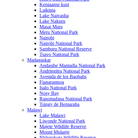
Keniaanse kust
Laikipia
Lake Naivasha
Lake Nakuru
Masai Mara
Meru National Park
Nairobi
Nairobi National Park
Samburu National Reserve
Tsavo National Park
Madagaskar
Andasibe Mantadia National Park
Andringitra National Park
Avenida de los Baobabs
Fianarantsoa
Isalo National Park
Nosy Bay
Ranomafana National Park
Tsingy de Bemaraha
Malawi
Lake Malawi
Liwonde National Park
Majete Wildlife Reserve
Mount Mulanje
Nkhotakota Wildlife Reserve