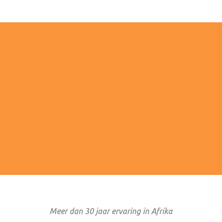
4/7 BEREIKBAAR
MET OOG VOOR DE T
ke service gedurende het hele
Je draagt bij aan een duurzame
ces en bij calamiteiten staan
van Afrika. Kleinschalige
tijdens en na afloop van je reis.
accommodaties die de lokal
ondersteunen.
Meer dan 30 jaar ervaring in Afrika