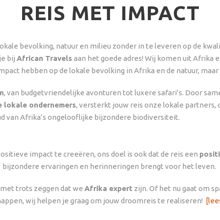
REIS MET IMPACT
okale bevolking, natuur en milieu zonder in te leveren op de kwalit
e bij
African Travels
aan het goede adres! Wij komen uit Afrika 
mpact hebben op de lokale bevolking in Afrika en de natuur, maar 
en
, van budgetvriendelijke avonturen tot luxere safari’s. Door s
e lokale ondernemers
, versterkt jouw reis onze lokale partners
d van Afrika’s ongelooflijke bijzondere biodiversiteit.
itieve impact te creeëren, ons doel is ook dat de reis een
posit
bijzondere ervaringen en herinneringen brengt voor het leven.
e met trots zeggen dat we
Afrika expert
zijn. Of het nu gaat om s
appen, wij helpen je graag om jouw droomreis te realiseren!
[lee