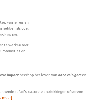
eit van je reis en
en hebben als doel
ook op jou.
amen te werken met
, cummunities en
ieve impact
heeft op het leven van
onze reizigers
en
pannende safari’s, culturele ontdekkingen of serene
s meer]