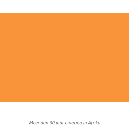
4/7 BEREIKBAAR
MET OOG VOOR DE T
ke service gedurende het hele
Je draagt bij aan een duurzame
ces en bij calamiteiten staan
van Afrika. Kleinschalige
tijdens en na afloop van je reis.
accommodaties die de lokal
ondersteunen.
Meer dan 30 jaar ervaring in Afrika