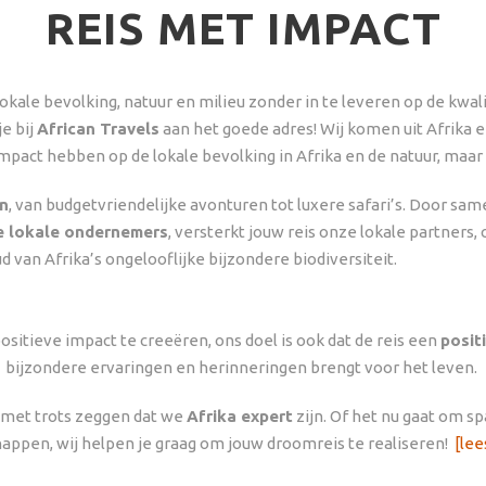
REIS MET IMPACT
okale bevolking, natuur en milieu zonder in te leveren op de kwalit
e bij
African Travels
aan het goede adres! Wij komen uit Afrika 
mpact hebben op de lokale bevolking in Afrika en de natuur, maar 
en
, van budgetvriendelijke avonturen tot luxere safari’s. Door s
e lokale ondernemers
, versterkt jouw reis onze lokale partners
d van Afrika’s ongelooflijke bijzondere biodiversiteit.
itieve impact te creeëren, ons doel is ook dat de reis een
posit
bijzondere ervaringen en herinneringen brengt voor het leven.
e met trots zeggen dat we
Afrika expert
zijn. Of het nu gaat om s
appen, wij helpen je graag om jouw droomreis te realiseren!
[lee