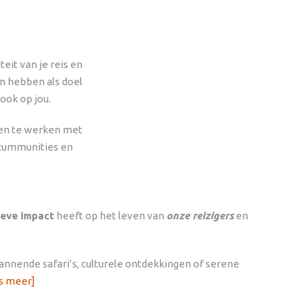
eit van je reis en
en hebben als doel
ook op jou.
amen te werken met
, cummunities en
ieve impact
heeft op het leven van
onze reizigers
en
pannende safari’s, culturele ontdekkingen of serene
s meer]