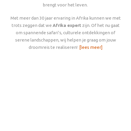
brengt voor het leven.
Met meer dan 30 jaar ervaring in Afrika kunnen we met
trots zeggen dat we
Afrika expert
zijn. Of het nu gaat
om spannende safari’s, culturele ontdekkingen of
serene landschappen, wij helpen je graag om jouw
droomreis te realiseren!
[lees meer]
Ervaar Afrika
REISSTIJLEN
Als authentieke Afrika specialisten
bieden wij