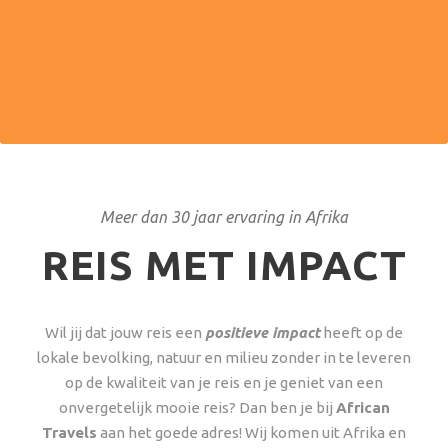
Service en kwaliteit staan bij ons voorop. Samen met
onze betrouwbare kleinschalige partners geven we net
dat beetje extra.
Meer dan 30 jaar ervaring in Afrika
REIS MET IMPACT
Wil jij dat jouw reis een
positieve impact
heeft op de
lokale bevolking, natuur en milieu zonder in te leveren
op de kwaliteit van je reis en je geniet van een
onvergetelijk mooie reis? Dan ben je bij
African
Travels
aan het goede adres! Wij komen uit Afrika en