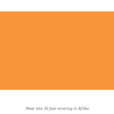
4/7 BEREIKBAAR
MET OOG VOOR DE T
ke service gedurende het hele
Je draagt bij aan een duurzame
ces en bij calamiteiten staan
van Afrika. Kleinschalige
tijdens en na afloop van je reis.
accommodaties die de lokal
ondersteunen.
Meer dan 30 jaar ervaring in Afrika