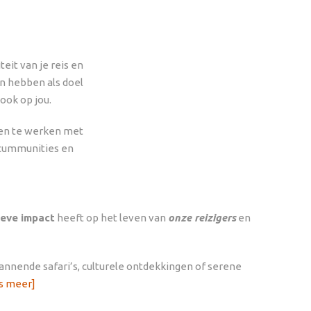
eit van je reis en
en hebben als doel
ook op jou.
amen te werken met
, cummunities en
ieve impact
heeft op het leven van
onze reizigers
en
pannende safari’s, culturele ontdekkingen of serene
s meer]