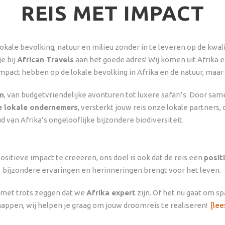
REIS MET IMPACT
okale bevolking, natuur en milieu zonder in te leveren op de kwalit
e bij
African Travels
aan het goede adres! Wij komen uit Afrika 
mpact hebben op de lokale bevolking in Afrika en de natuur, maar 
en
, van budgetvriendelijke avonturen tot luxere safari’s. Door s
e lokale ondernemers
, versterkt jouw reis onze lokale partners
d van Afrika’s ongelooflijke bijzondere biodiversiteit.
itieve impact te creeëren, ons doel is ook dat de reis een
posit
bijzondere ervaringen en herinneringen brengt voor het leven.
e met trots zeggen dat we
Afrika expert
zijn. Of het nu gaat om s
appen, wij helpen je graag om jouw droomreis te realiseren!
[lee