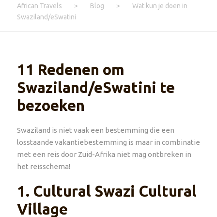
African Travels
>
Blog
>
Wat kun je doen in
Swaziland/eSwatini
11 Redenen om
Swaziland/eSwatini te
bezoeken
Swaziland is niet vaak een bestemming die een
losstaande vakantiebestemming is maar in combinatie
met een reis door Zuid-Afrika niet mag ontbreken in
het reisschema!
1.
Cultural Swazi Cultural
Village